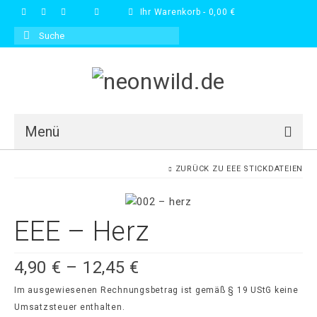
Ihr Warenkorb
-
0,00
€
Suche
nach:
Menü
Blog
ZURÜCK ZU
EEE STICKDATEIEN
Galerie
EEE – Herz
Shop
FAQs
4,90
€
–
12,45
€
Kontakt
Im ausgewiesenen Rechnungsbetrag ist gemäß § 19 UStG keine
Umsatzsteuer enthalten.