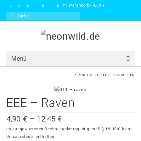
Ihr Warenkorb
-
0,00
€
Suche
nach:
Menü
Blog
ZURÜCK ZU
EEE STICKDATEIEN
Galerie
EEE – Raven
Shop
FAQs
4,90
€
–
12,45
€
Kontakt
Im ausgewiesenen Rechnungsbetrag ist gemäß § 19 UStG keine
Umsatzsteuer enthalten.