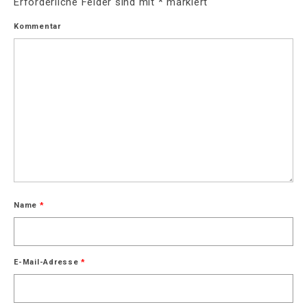
Erforderliche Felder sind mit
*
markiert
Kommentar
Name
*
E-Mail-Adresse
*