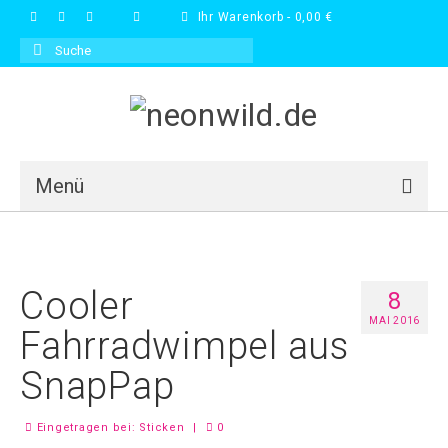
Ihr Warenkorb
-
0,00
€
Suche
nach:
Menü
Blog
Galerie
Cooler
8
Shop
MAI 2016
Fahrradwimpel aus
FAQs
SnapPap
Kontakt
Eingetragen bei:
Sticken
|
0